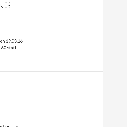
NG
den 19.03.16
60 statt.
sychodrama