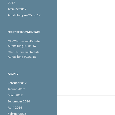
2017
Termine 2017 …
Aufstellung am 25.03.17
NEUESTE KOMMENTARE
Olaf Thurau
zu
Nächste
Aufstellung 30.01.16
Olaf Thurau
zu
Nächste
Aufstellung 30.01.16
ARCHIV
Februar 2019
Januar 2019
März 2017
September 2016
April 2016
Februar 2016