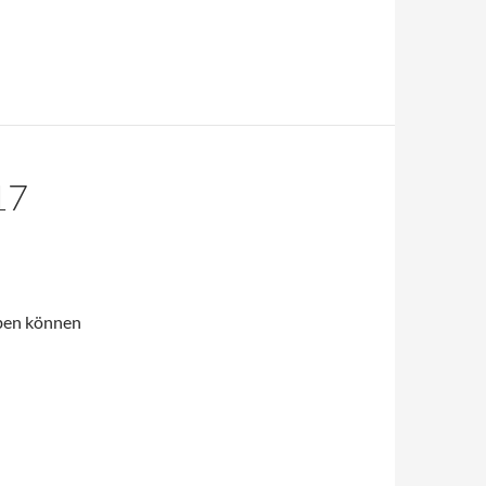
17
eben können