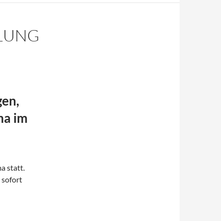
LUNG
gen,
ma im
a statt.
 sofort