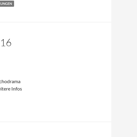
LUNGEN
.16
sychodrama
itere Infos