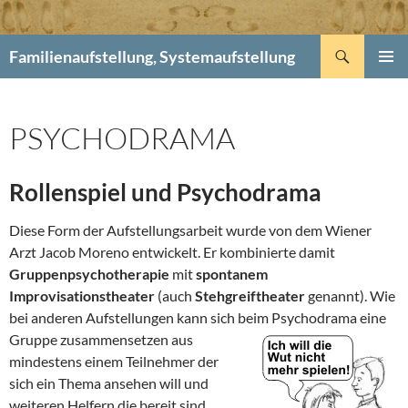
Suchen
Familienaufstellung, Systemaufstellung
ZUM
PRIMÄR
INHALT
MENÜ
SPRINGEN
PSYCHODRAMA
Rollenspiel und Psychodrama
Diese Form der Aufstellungsarbeit wurde von dem Wiener
Arzt Jacob Moreno entwickelt. Er kombinierte damit
Gruppenpsychotherapie
mit
spontanem
Improvisationstheater
(auch
Stehgreiftheater
genannt). Wie
bei anderen Aufstellungen kann sich beim Psychodrama eine
Gruppe
zusammensetzen aus
mindestens einem Teilnehmer der
sich ein Thema ansehen will und
weiteren Helfern die bereit sind